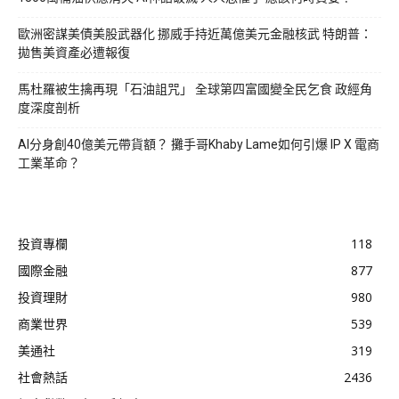
歐洲密謀美債美股武器化 挪威手持近萬億美元金融核武 特朗普：
拋售美資產必遭報復
馬杜羅被生擒再現「石油詛咒」 全球第四富國變全民乞食 政經角
度深度剖析
AI分身創40億美元帶貨額？ 攤手哥Khaby Lame如何引爆 IP X 電商
工業革命？
投資專欄
118
國際金融
877
投資理財
980
商業世界
539
美通社
319
社會熱話
2436