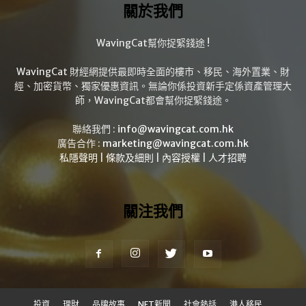
關於我們
WavingCat幫你捉緊錢途 !
WavingCat 財經網提供最即時全面的樓市、移民、海外置業、財
經、加密貨幣、獨家優惠資訊。無論你係投資新手定係資產管理大
師，WavingCat都會幫你捉緊錢途。
聯絡我們 :
info@wavingcat.com.hk
廣告合作 :
marketing@wavingcat.com.hk
私隱聲明
|
條款及細則
|
內容授權
|
人才招聘
關注我們
投資
理財
品牌故事
NFT新聞
社會熱話
港人移民