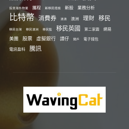
攜程
新股
業務分析
投資海外物業
新移民措施
比特幣
消費券
移民
理財
澳洲
滴滴
移民英國
網易
第二家園
移民台灣
移民澳洲
移民監
股票
虛擬銀行
美團
譚仔
電子錢包
開戶
騰訊
電訊盈科