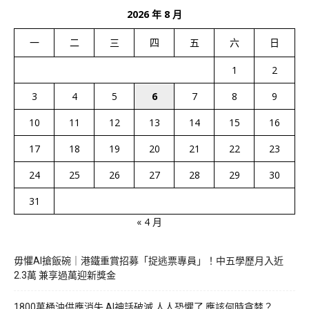
2026 年 8 月
一
二
三
四
五
六
日
1
2
3
4
5
6
7
8
9
10
11
12
13
14
15
16
17
18
19
20
21
22
23
24
25
26
27
28
29
30
31
« 4 月
毋懼AI搶飯碗｜港鐵重賞招募「捉逃票專員」！中五學歷月入近
2.3萬 兼享過萬迎新獎金
1800萬桶油供應消失 AI神話破滅 人人恐懼了 應該何時貪婪？