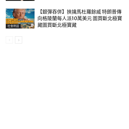
【銀彈吞併】挾擒馬杜羅餘威 特朗普傳
向格陵蘭每人派10萬美元 圖買斷北極寶
藏圖買斷北極寶藏
社會熱話