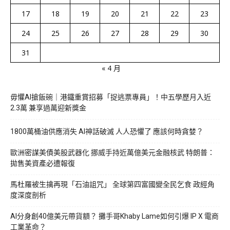
17
18
19
20
21
22
23
24
25
26
27
28
29
30
31
« 4 月
毋懼AI搶飯碗｜港鐵重賞招募「捉逃票專員」！中五學歷月入近
2.3萬 兼享過萬迎新獎金
1800萬桶油供應消失 AI神話破滅 人人恐懼了 應該何時貪婪？
歐洲密謀美債美股武器化 挪威手持近萬億美元金融核武 特朗普：
拋售美資產必遭報復
馬杜羅被生擒再現「石油詛咒」 全球第四富國變全民乞食 政經角
度深度剖析
AI分身創40億美元帶貨額？ 攤手哥Khaby Lame如何引爆 IP X 電商
工業革命？