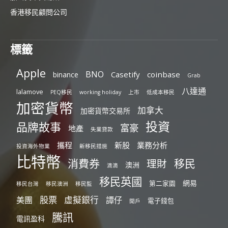
香港移民顧問公司
標籤
Apple
BNO
Casetify
coinbase
binance
Grab
八達通
lalamove
PEQ移民
working holiday
上市
低成本移民
加密貨幣
加拿大
加密貨幣交易所
投資
品牌故事
富豪
地產
失業貸款
攜程
新股
業務分析
投資海外物業
新移民措施
比特幣
消費券
移民
理財
澳洲
滴滴
移民英國
網易
第二家園
移民台灣
移民澳洲
移民監
股票
虛擬銀行
美團
譚仔
電子錢包
開戶
騰訊
電訊盈科