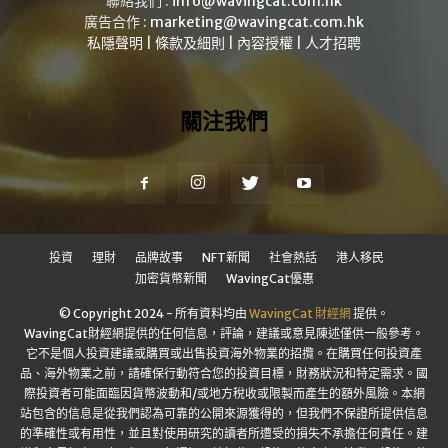
聯絡我們 :
info@wavingcat.com.hk
廣告合作 :
marketing@wavingcat.com.hk
私隱聲明
|
條款及細則
|
內容授權
|
人才招聘
關注我們
投資
理財
品牌故事
NFT新聞
社會熱話
港人移民
加密貨幣新聞
WavingCat優惠
© Copyright 2024 - 所有資料均由
WavingCat 財經網
提供。
WavingCat財經網提供的任何信息，評論，建議或意見陳述僅供一般參考。
它不是個人投資建議或購買或出售投資海外物業的招攬。在購買任何投資產
品、海外物業之前，請確保行動符合您的投資目標，財務狀況和特定需求。國
際投資者可能面臨因貨幣波動和/或地方稅收或限製而產生的額外風險。本網
站包含的信息是從我們認為可靠的公開來源獲得的，但我們不保證所提供信息
的準確性或有用性，並且對使用研究的讀者所遭受的損失不承擔任何責任。建