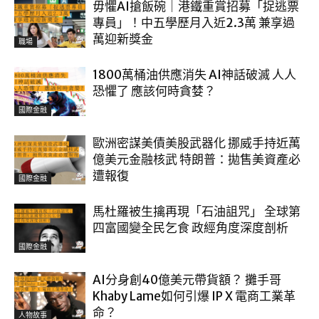
毋懼AI搶飯碗｜港鐵重賞招募「捉逃票
專員」！中五學歷月入近2.3萬 兼享過
萬迎新獎金
職場
1800萬桶油供應消失 AI神話破滅 人人
恐懼了 應該何時貪婪？
國際金融
歐洲密謀美債美股武器化 挪威手持近萬
億美元金融核武 特朗普：拋售美資產必
遭報復
國際金融
馬杜羅被生擒再現「石油詛咒」 全球第
四富國變全民乞食 政經角度深度剖析
國際金融
AI分身創40億美元帶貨額？ 攤手哥
Khaby Lame如何引爆 IP X 電商工業革
命？
人物故事