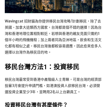
Wavingcat 招財貓為你提供移民台灣攻略 !計劃移民，除了去
英國、加拿大這類西方國家，台灣都是個不錯的選擇！因為台
灣和香港地理位置相對較近，若想與香港的親友見面只需約1
個半小時的飛機機程；加上兩者同為亞洲地區，飲食和生活文
化都有相似之處，移民台灣後都較容易適應，因此愈來愈多人
選擇以台灣作為移民目的地。
移民
台灣
方法1：投資移民
移民台灣最常受到香港中產階級人士青睞，可是台灣的經濟部
投審3月會提升申請門檻，如港澳投資人欲移民台灣，必須營
運投資企業至少3年，並聘用2名以上台籍員工。
投資移民
台灣
有甚麼條件？