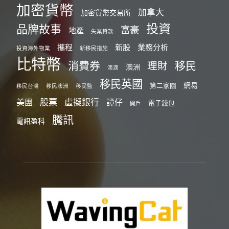
加密貨幣
加拿大
加密貨幣交易所
投資
品牌故事
富豪
地產
失業貸款
攜程
新股
業務分析
投資海外物業
新移民措施
比特幣
消費券
移民
理財
澳洲
滴滴
移民英國
網易
第二家園
移民台灣
移民澳洲
移民監
股票
虛擬銀行
美團
譚仔
電子錢包
開戶
騰訊
電訊盈科