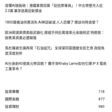
毋懼AI搶飯碗｜港鐵重賞招募「捉逃票專員」！中五學歷月入近
2.3萬 兼享過萬迎新獎金
1800萬桶油供應消失 AI神話破滅 人人恐懼了 應該何時貪婪？
歐洲密謀美債美股武器化 挪威手持近萬億美元金融核武 特朗普：
拋售美資產必遭報復
馬杜羅被生擒再現「石油詛咒」 全球第四富國變全民乞食 政經角
度深度剖析
AI分身創40億美元帶貨額？ 攤手哥Khaby Lame如何引爆 IP X 電商
工業革命？
投資專欄
118
國際金融
877
投資理財
980