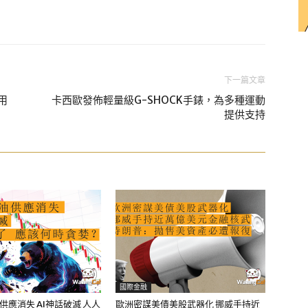
下一篇文章
用
卡西歐發佈輕量級G-SHOCK手錶，為多種運動
提供支持
國際金融
油供應消失 AI神話破滅 人人
歐洲密謀美債美股武器化 挪威手持近