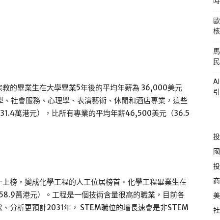
時
歐
核
馬
民
A
的畢業生在大學畢業5年後的平均年薪為 36,000美元
引
科學、社會服務、心理學、表演藝術、休閒和酒店專業，這些
1.4萬港元），比所有專業的平均年薪46,500美元（36.5
投
國
投
商
一上榜，變成化學工程的人工位居榜首。化學工程畢業生在
（58.9萬港元）。工程是一個技術含量很高的職業，目前各
美
分析更預計2031年， STEM職位的增長速會是非STEM
社