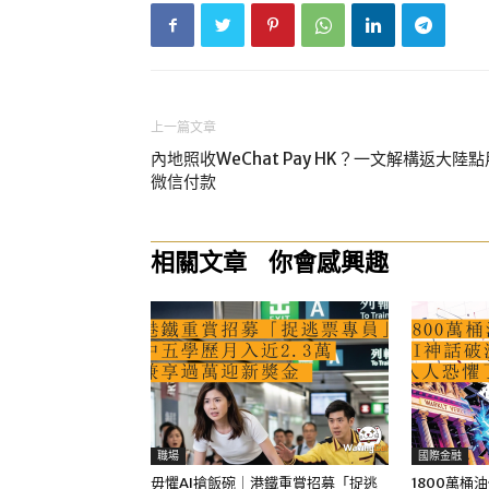
上一篇文章
內地照收WeChat Pay HK？一文解構返大陸點
微信付款
相關文章
你會感興趣
職場
國際金融
毋懼AI搶飯碗｜港鐵重賞招募「捉逃
1800萬桶