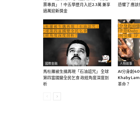
票專員」！中五學歷月入近2.3萬 兼享
恐懼了 應
過萬迎新獎金
國際金融
人物故事
馬杜羅被生擒再現「石油詛咒」 全球
AI分身創4
第四富國變全民乞食 政經角度深度剖
Khaby La
析
革命？