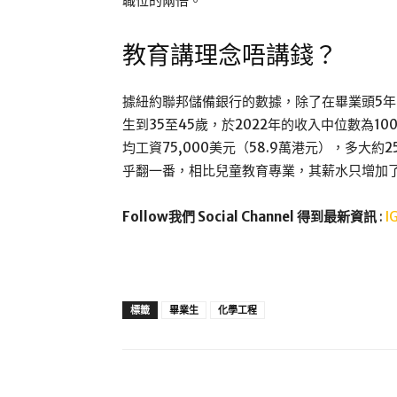
職位的兩倍。
教育講理念唔講錢？
據紐約聯邦儲備銀行的數據，除了在畢業頭5
生到35至45歲，於2022年的收入中位數為10
均工資75,000美元（58.9萬港元），多大約
乎翻一番，相比兒童教育專業，其薪水只增加了3,
Follow我們 Social Channel 得到最新資訊
:
I
標籤
畢業生
化學工程