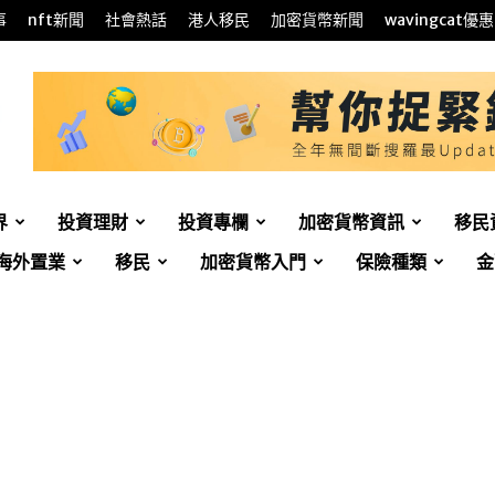
事
nft新聞
社會熱話
港人移民
加密貨幣新聞
wavingcat優惠
界
投資理財
投資專欄
加密貨幣資訊
移民
海外置業
移民
加密貨幣入門
保險種類
金