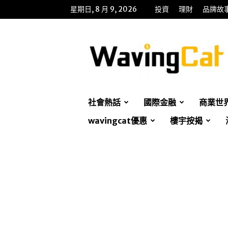
星期日, 8 月 9, 2026
投資
理財
品牌故
WavingCat
招
財
貓
社會熱話
國際金融
商業世
wavingcat優惠
樓宇按揭