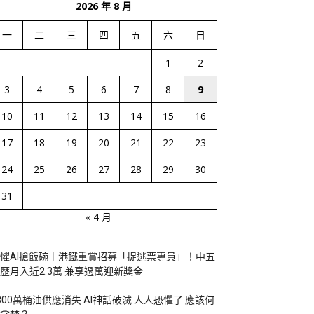
2026 年 8 月
一
二
三
四
五
六
日
1
2
3
4
5
6
7
8
9
10
11
12
13
14
15
16
17
18
19
20
21
22
23
24
25
26
27
28
29
30
31
« 4 月
懼AI搶飯碗｜港鐵重賞招募「捉逃票專員」！中五
歷月入近2.3萬 兼享過萬迎新獎金
800萬桶油供應消失 AI神話破滅 人人恐懼了 應該何