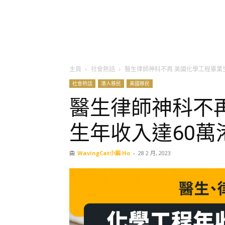
主頁
社會熱話
醫生律師神科不再 美國化學工程畢業
社會熱話
港人移民
美國移民
醫生律師神科不
生年收入達60萬
由
WavingCat小編 Ho
-
28 2 月, 2023