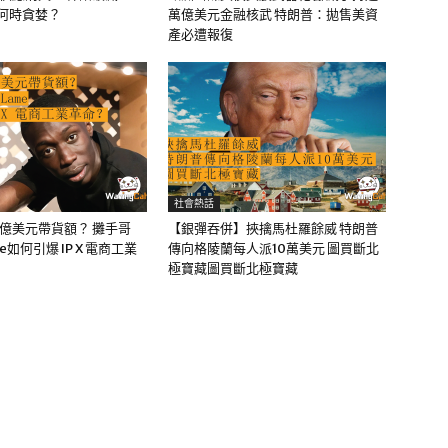
該何時貪婪？
萬億美元金融核武 特朗普：拋售美資
產必遭報復
社會熱話
0億美元帶貨額？ 攤手哥
【銀彈吞併】挾擒馬杜羅餘威 特朗普
me如何引爆 IP X 電商工業
傳向格陵蘭每人派10萬美元 圖買斷北
極寶藏圖買斷北極寶藏