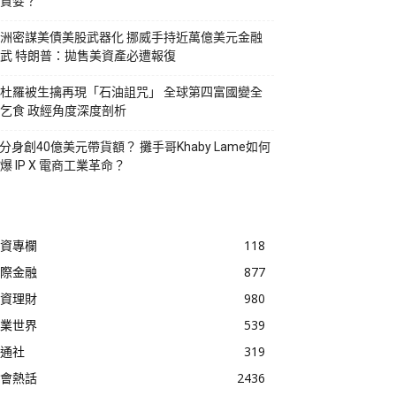
貪婪？
洲密謀美債美股武器化 挪威手持近萬億美元金融
武 特朗普：拋售美資產必遭報復
杜羅被生擒再現「石油詛咒」 全球第四富國變全
乞食 政經角度深度剖析
I分身創40億美元帶貨額？ 攤手哥Khaby Lame如何
爆 IP X 電商工業革命？
資專欄
118
際金融
877
資理財
980
業世界
539
通社
319
會熱話
2436