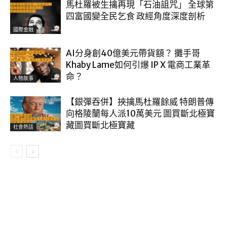
馬杜羅被生擒再現「石油詛咒」 全球第
四富國變全民乞食 政經角度深度剖析
國際金融
AI分身創40億美元帶貨額？ 攤手哥
Khaby Lame如何引爆 IP X 電商工業革
命？
人物故事
【銀彈吞併】挾擒馬杜羅餘威 特朗普傳
向格陵蘭每人派10萬美元 圖買斷北極寶
藏圖買斷北極寶藏
社會熱話