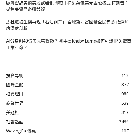
歐洲密謀美債美股武器化 挪威手持近萬億美元金融核武 特朗普：
拋售美資產必遭報復
馬杜羅被生擒再現「石油詛咒」 全球第四富國變全民乞食 政經角
度深度剖析
AI分身創40億美元帶貨額？ 攤手哥Khaby Lame如何引爆 IP X 電商
工業革命？
投資專欄
118
國際金融
877
投資理財
980
商業世界
539
美通社
319
社會熱話
2436
WavingCat優惠
107