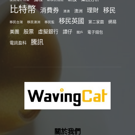
比特幣
消費券
移民
理財
澳洲
滴滴
移民英國
網易
第二家園
移民台灣
移民澳洲
移民監
股票
虛擬銀行
美團
譚仔
電子錢包
開戶
騰訊
電訊盈科
關於我們