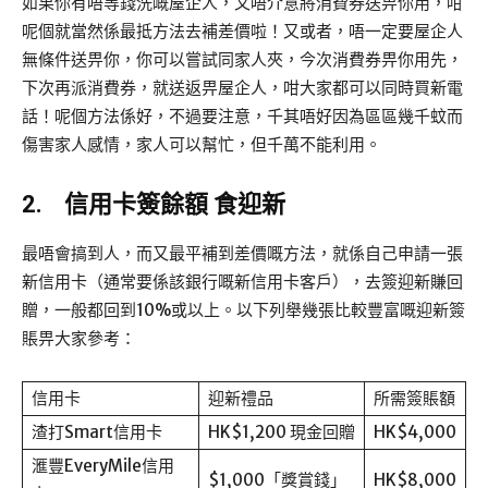
如果你有唔等錢洗嘅屋企人，又唔介意將消費券送畀你用，咁
呢個就當然係最抵方法去補差價啦！又或者，唔一定要屋企人
無條件送畀你，你可以嘗試同家人夾，今次消費券畀你用先，
下次再派消費券，就送返畀屋企人，咁大家都可以同時買新電
話！呢個方法係好，不過要注意，千其唔好因為區區幾千蚊而
傷害家人感情，家人可以幫忙，但千萬不能利用。
2.
信用卡簽餘額 食迎新
最唔會搞到人，而又最平補到差價嘅方法，就係自己申請一張
新信用卡（通常要係該銀行嘅新信用卡客戶），去簽迎新賺回
贈，一般都回到10%或以上。以下列舉幾張比較豐富嘅迎新簽
賬畀大家參考：
信用卡
迎新禮品
所需簽賬額
渣打Smart信用卡
HK$1,200 現金回贈
HK$4,000
滙豐EveryMile信用
$1,000「獎賞錢」
HK$8,000