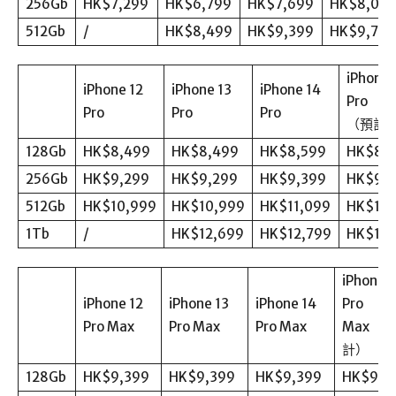
256Gb
HK$7,299
HK$6,799
HK$7,699
HK$8,09
512Gb
/
HK$8,499
HK$9,399
HK$9,799
iPhone 
iPhone 12
iPhone 13
iPhone 14
Pro
Pro
Pro
Pro
（預計
128Gb
HK$8,499
HK$8,499
HK$8,599
HK$8,
256Gb
HK$9,299
HK$9,299
HK$9,399
HK$9,
512Gb
HK$10,999
HK$10,999
HK$11,099
HK$11,
1Tb
/
HK$12,699
HK$12,799
HK$12,
iPhone 1
iPhone 12
iPhone 13
iPhone 14
Pro
Pro Max
Pro Max
Pro Max
Max（預
計）
128Gb
HK$9,399
HK$9,399
HK$9,399
HK$9,3