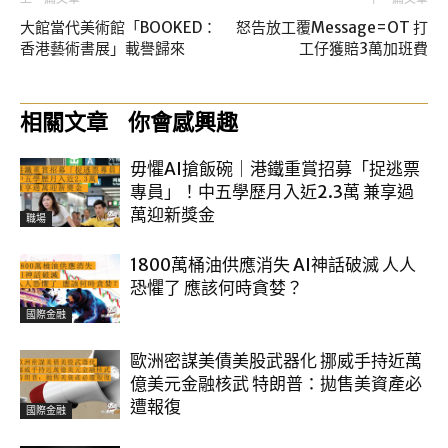
大館當代美術館「BOOKED：
怒告放工覆Message=OT 打
香港藝術書展」載譽歸來
工仔獲賠3萬加班費
相關文章
你會感興趣
毋懼AI搶飯碗｜港鐵重賞招募「捉逃票
專員」！中五學歷月入近2.3萬 兼享過
萬迎新獎金
職場
1800萬桶油供應消失 AI神話破滅 人人
恐懼了 應該何時貪婪？
國際金融
歐洲密謀美債美股武器化 挪威手持近萬
億美元金融核武 特朗普：拋售美資產必
遭報復
國際金融