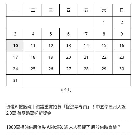
一
二
三
四
五
六
日
1
2
3
4
5
6
7
8
9
10
11
12
13
14
15
16
17
18
19
20
21
22
23
24
25
26
27
28
29
30
31
« 4 月
毋懼AI搶飯碗｜港鐵重賞招募「捉逃票專員」！中五學歷月入近
2.3萬 兼享過萬迎新獎金
1800萬桶油供應消失 AI神話破滅 人人恐懼了 應該何時貪婪？