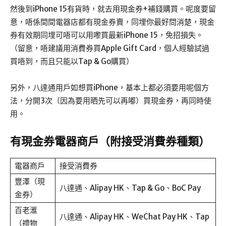
然後到iPhone 15有貨時，就去用現金券+補錢購買。呢度要留
意，唔係間間電器店都有現金券賣，同埋你最好問消楚，現金
券有效期同埋可唔可以用嚟買最新iPhone 15，免招損失。
（留意，唔建議用消費券買Apple Gift Card，個人經驗試過
買唔到，而且只能以Tap & Go購買）
另外，八達通用戶如想買iPhone，基本上都必須要用呢個方
法，分開3次（因為要用晒先可以再嘟）買現金券，再同時使
用。
有現金券電器商戶（附接受消費券種類）
電器商戶
接受消費券
豐澤（現
八達通、Alipay HK、Tap & Go、BoC Pay
金券）
百老滙
八達通、Alipay HK、WeChat Pay HK、Tap
（禮物