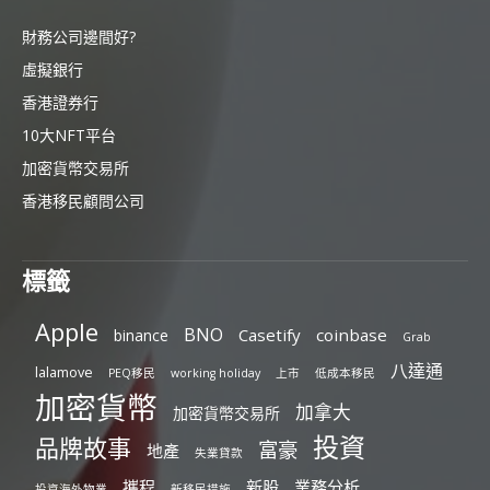
財務公司邊間好?
虛擬銀行
香港證券行
10大NFT平台
加密貨幣交易所
香港移民顧問公司
標籤
Apple
BNO
Casetify
coinbase
binance
Grab
八達通
lalamove
PEQ移民
working holiday
上市
低成本移民
加密貨幣
加拿大
加密貨幣交易所
投資
品牌故事
富豪
地產
失業貸款
攜程
新股
業務分析
投資海外物業
新移民措施