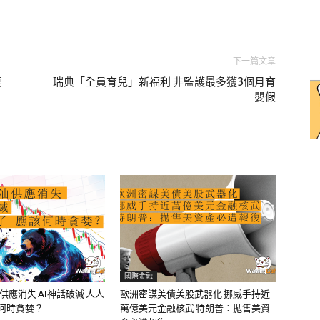
下一篇文章
復
瑞典「全員育兒」新福利 非監護最多獲3個月育
嬰假
國際金融
油供應消失 AI神話破滅 人人
歐洲密謀美債美股武器化 挪威手持近
該何時貪婪？
萬億美元金融核武 特朗普：拋售美資