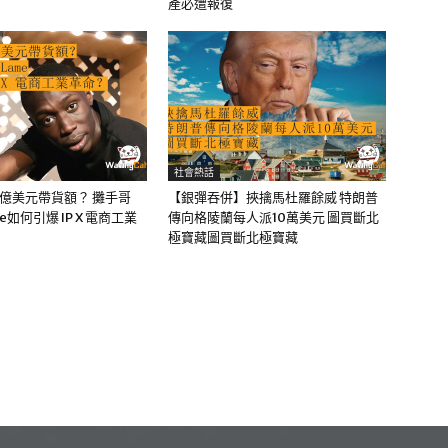
產必遭報復
社會熱話
0億美元帶貨額？ 攤手哥
【銀彈吞併】挾擒馬杜羅餘威 特朗普
me如何引爆 IP X 電商工業
傳向格陵蘭每人派10萬美元 圖買斷北
極寶藏圖買斷北極寶藏