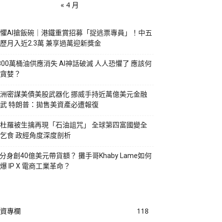
« 4 月
懼AI搶飯碗｜港鐵重賞招募「捉逃票專員」！中五
歷月入近2.3萬 兼享過萬迎新獎金
800萬桶油供應消失 AI神話破滅 人人恐懼了 應該何
貪婪？
洲密謀美債美股武器化 挪威手持近萬億美元金融
武 特朗普：拋售美資產必遭報復
杜羅被生擒再現「石油詛咒」 全球第四富國變全
乞食 政經角度深度剖析
I分身創40億美元帶貨額？ 攤手哥Khaby Lame如何
爆 IP X 電商工業革命？
資專欄
118