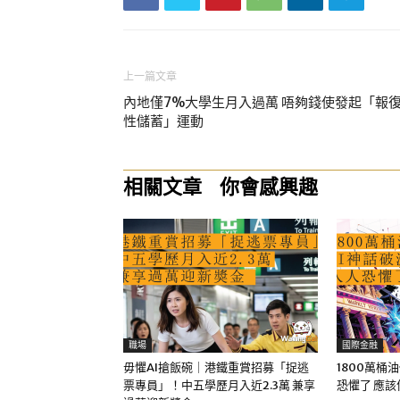
上一篇文章
內地僅7%大學生月入過萬 唔夠錢使發起「報
性儲蓄」運動
相關文章
你會感興趣
職場
國際金融
毋懼AI搶飯碗｜港鐵重賞招募「捉逃
1800萬桶
票專員」！中五學歷月入近2.3萬 兼享
恐懼了 應