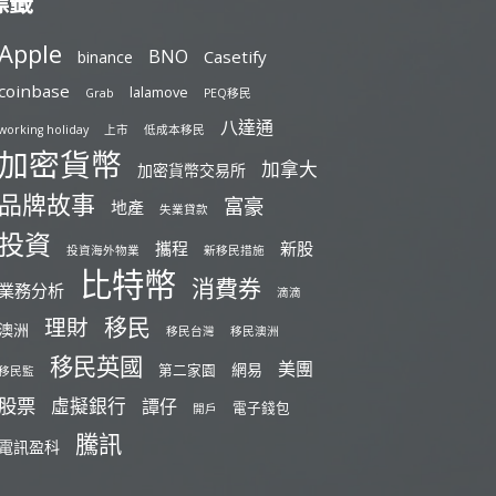
標籤
Apple
BNO
Casetify
binance
coinbase
lalamove
Grab
PEQ移民
八達通
working holiday
上市
低成本移民
加密貨幣
加拿大
加密貨幣交易所
品牌故事
富豪
地產
失業貸款
投資
攜程
新股
投資海外物業
新移民措施
比特幣
消費券
業務分析
滴滴
移民
理財
澳洲
移民台灣
移民澳洲
移民英國
美團
網易
第二家園
移民監
股票
虛擬銀行
譚仔
電子錢包
開戶
騰訊
電訊盈科