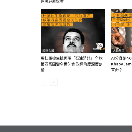
過萬迎新獎金
國際金融
人物故事
馬杜羅被生擒再現「石油詛咒」 全球
AI分身創4
第四富國變全民乞食 政經角度深度剖
Khaby La
析
革命？