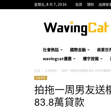
星期五, 8 月 7, 2026
投資
理財
品牌故
WavingCat
招
財
貓
社會熱話
國際金融
商業世
wavingcat優惠
樓宇按揭
主頁
社會熱話
拍拖一周男友送樓後消失 內地女獨孭8
社會熱話
拍拖一周男友送
83.8萬貸款