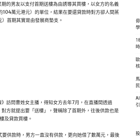
星期的男友以支付首期送樓為由誘導其買樓，以女方的名義
約104萬元港元）的單位，結果在要還貸款時對方卻人間蒸
港元）首期其實是由發展商墊支。
毋
學
1
時
歐
核
馬
民
A
線》訪問曹姓女主播，得知女方去年7月，在直播間透過
引
，對方就提出要「送樓」，聲稱除了首期外，往後供款也是
睇樓及貸款買樓。
投
式要供款時，男方一直沒有供款，更向她借了數萬元，最後