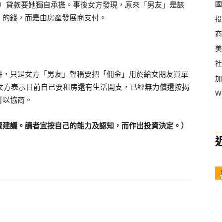
國
港元）貸款要她獨自承擔。事後女方發現，原來「男友」是該
」的錢，而是由房產發展商支付。
投
商
美
社
阱，只是女方「男友」聲稱要把「佣金」用於給女朋友買單
加
女方表示目前自己要租房還有生活開支，已經無力償還按揭
W
可以協商。
資建議。讀者宜按自己的能力及認知，而作出投資決定。）