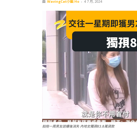
由
WavingCat小編 Ho
-
4 7 月, 2024
拍拖一周男友送樓後消失 內地女獨孭83.8萬貸款