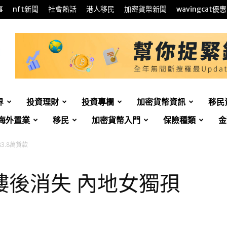
事
nft新聞
社會熱話
港人移民
加密貨幣新聞
wavingcat優惠
界
投資理財
投資專欄
加密貨幣資訊
移民
海外置業
移民
加密貨幣入門
保險種類
金
3.8萬貸款
樓後消失 內地女獨孭