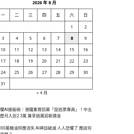
2026 年 8 月
一
二
三
四
五
六
日
1
2
3
4
5
6
7
8
9
10
11
12
13
14
15
16
17
18
19
20
21
22
23
24
25
26
27
28
29
30
31
« 4 月
懼AI搶飯碗｜港鐵重賞招募「捉逃票專員」！中五
歷月入近2.3萬 兼享過萬迎新獎金
800萬桶油供應消失 AI神話破滅 人人恐懼了 應該何