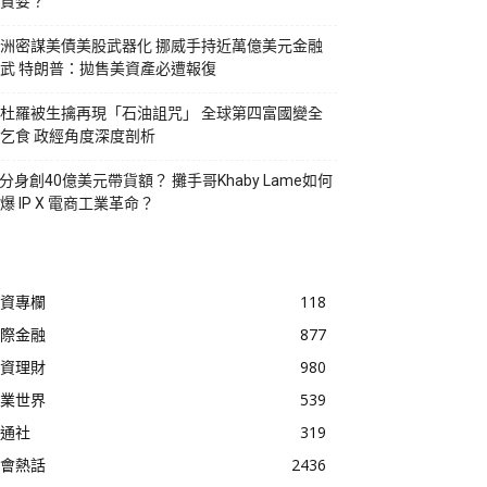
貪婪？
洲密謀美債美股武器化 挪威手持近萬億美元金融
武 特朗普：拋售美資產必遭報復
杜羅被生擒再現「石油詛咒」 全球第四富國變全
乞食 政經角度深度剖析
I分身創40億美元帶貨額？ 攤手哥Khaby Lame如何
爆 IP X 電商工業革命？
資專欄
118
際金融
877
資理財
980
業世界
539
通社
319
會熱話
2436