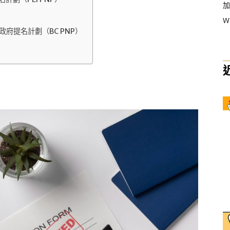
加
W
府提名計劃（BC PNP）