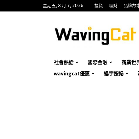
星期五, 8 月 7, 2026
投資
理財
品牌故
WavingCat
招
財
貓
社會熱話
國際金融
商業世
wavingcat優惠
樓宇按揭