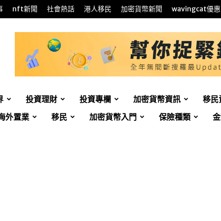
事
nft新聞
社會熱話
港人移民
加密貨幣新聞
wavingcat優惠
界
投資理財
投資專欄
加密貨幣資訊
移民
海外置業
移民
加密貨幣入門
保險種類
金