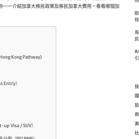
時
t向你一一介紹加拿大移民政策及移民加拿大費用，看看哪個加
歐
核
馬
民
A
Kong Pathway)
引
Entry）
投
國
投
商
美
 Visa / SUV）
社
劃（PEI PNP）