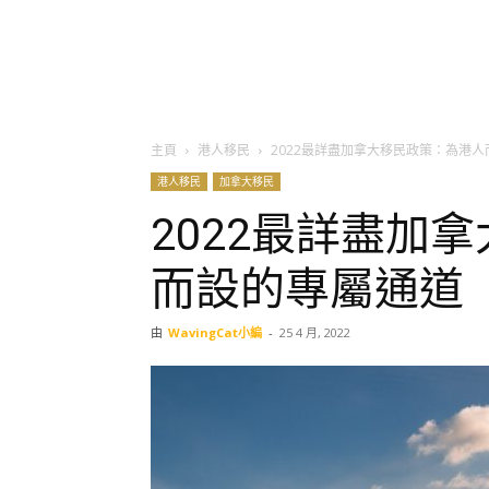
主頁
港人移民
2022最詳盡加拿大移民政策：為港
港人移民
加拿大移民
2022最詳盡加
而設的專屬通道
由
WavingCat小編
-
25 4 月, 2022