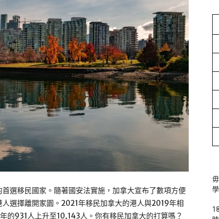
毋
學
的首選移民國家。隨著國安法實施，加拿大宣布了數項方便
選擇離開家園。2021年移民加拿大的港人與2019年相
1
年的931人上升至10,143人。你有移民加拿大的打算嗎？