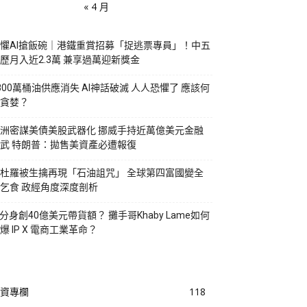
« 4 月
懼AI搶飯碗｜港鐵重賞招募「捉逃票專員」！中五
歷月入近2.3萬 兼享過萬迎新獎金
800萬桶油供應消失 AI神話破滅 人人恐懼了 應該何
貪婪？
洲密謀美債美股武器化 挪威手持近萬億美元金融
武 特朗普：拋售美資產必遭報復
杜羅被生擒再現「石油詛咒」 全球第四富國變全
乞食 政經角度深度剖析
I分身創40億美元帶貨額？ 攤手哥Khaby Lame如何
爆 IP X 電商工業革命？
資專欄
118