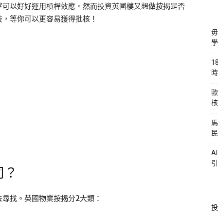
望可以好好運用槓桿效應。然而投資英國樓又想做按揭是否
技，等你可以更容易獲得批核！
毋
學
1
時
歐
核
馬
民
A
引
司？
去尋找。英國物業按揭分2大類：
投