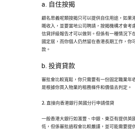
a. 自住按揭
顧名思義呢類按揭只可以提供自住用途，如果
嘅收入，並要當地公司聘請，按揭機構才會考
信貸評級報告才可以做到。但係有一種情況下
國定居，而你個人仍然留在香港長期工作，你
款。
b. 投資貸款
審批會比較寬鬆，你只需要有一份固定職業年收
是根據你買入物業的租務條件和價值去判定。
2. 直接向香港銀行英國分行申請借貸
一般香港大銀行如滙豐、中銀、東亞有提供英
低，但係審批過程會比較嚴謹，並可能需要提