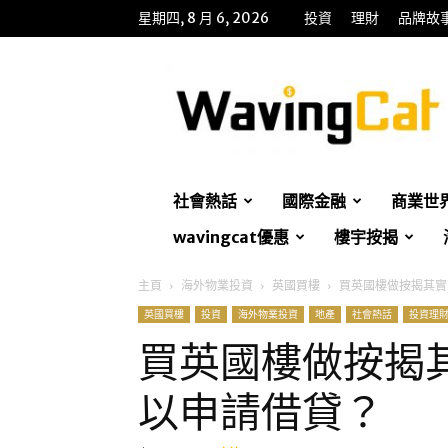
星期四, 8 月 6, 2026
投資
理財
品牌故
WavingCat
招
財
貓
社會熱話
國際金融
商業世
wavingcat優惠
樓宇按揭
主頁
海外物業投資
英國買樓
買英國樓做按揭其實
英國買樓
投資
海外物業投資
地產
社會熱話
投資理
買英國樓做按揭
以申請借貸？