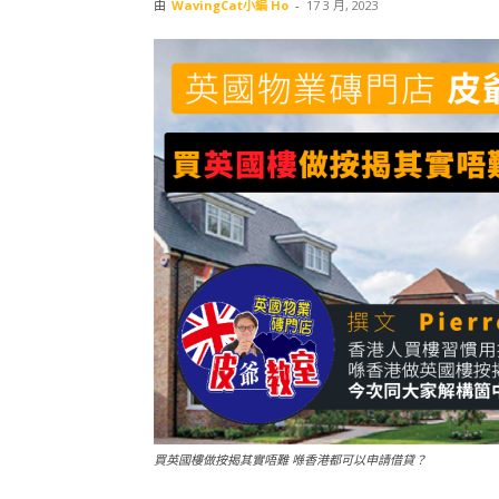
由
WavingCat小編 Ho
-
17 3 月, 2023
買英國樓做按揭其實唔難 喺香港都可以申請借貸？