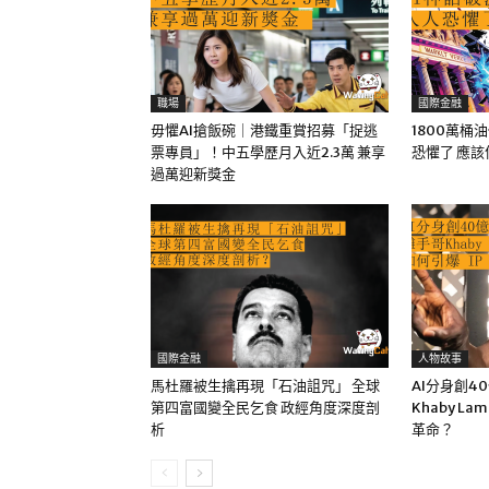
職場
國際金融
毋懼AI搶飯碗｜港鐵重賞招募「捉逃
1800萬桶
票專員」！中五學歷月入近2.3萬 兼享
恐懼了 應
過萬迎新獎金
國際金融
人物故事
馬杜羅被生擒再現「石油詛咒」 全球
AI分身創4
第四富國變全民乞食 政經角度深度剖
Khaby La
析
革命？