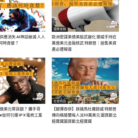
國際金融
油供應消失 AI神話破滅 人人
歐洲密謀美債美股武器化 挪威手持近
該何時貪婪？
萬億美元金融核武 特朗普：拋售美資
產必遭報復
社會熱話
0億美元帶貨額？ 攤手哥
【銀彈吞併】挾擒馬杜羅餘威 特朗普
me如何引爆 IP X 電商工業
傳向格陵蘭每人派10萬美元 圖買斷北
極寶藏圖買斷北極寶藏