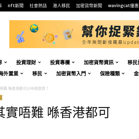
事
nft新聞
社會熱話
港人移民
加密貨幣新聞
wavingcat優惠
界
投資理財
投資專欄
加密貨幣資訊
移民
海外置業
移民
加密貨幣入門
保險種類
金
唔難 喺香港都可以申請借貸？
財
其實唔難 喺香港都可