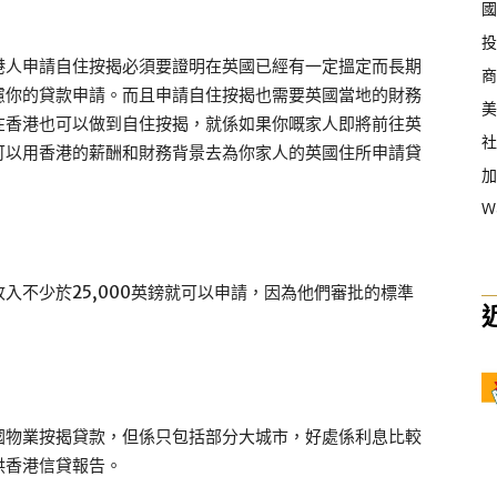
國
投
港人申請自住按揭必須要證明在英國已經有一定搵定而長期
商
慮你的貸款申請。而且申請自住按揭也需要英國當地的財務
美
在香港也可以做到自住按揭，就係如果你嘅家人即將前往英
社
可以用香港的薪酬和財務背景去為你家人的英國住所申請貸
加
W
入不少於25,000英鎊就可以申請，因為他們審批的標準
國物業按揭貸款，但係只包括部分大城市，好處係利息比較
供香港信貸報告。