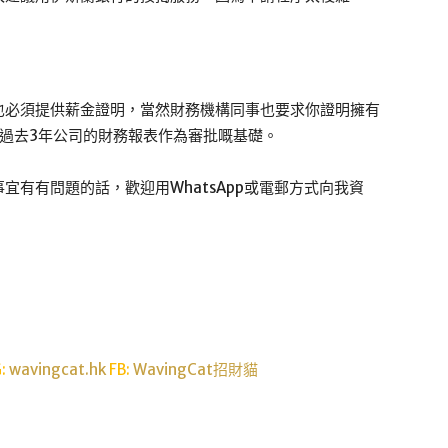
也必須提供薪金證明，當然財務機構同事也要求你證明擁有
過去3年公司的財務報表作為審批嘅基礎。
有有問題的話，歡迎用WhatsApp或電郵方式向我資
G:
wavingcat.hk
FB:
WavingCat招財貓