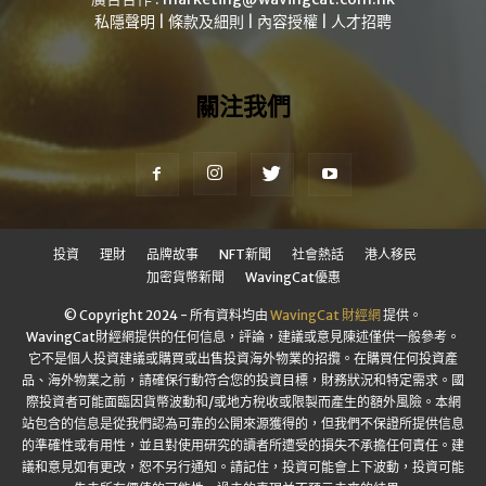
私隱聲明
|
條款及細則
|
內容授權
|
人才招聘
關注我們
投資
理財
品牌故事
NFT新聞
社會熱話
港人移民
加密貨幣新聞
WavingCat優惠
© Copyright 2024 - 所有資料均由
WavingCat 財經網
提供。
WavingCat財經網提供的任何信息，評論，建議或意見陳述僅供一般參考。
它不是個人投資建議或購買或出售投資海外物業的招攬。在購買任何投資產
品、海外物業之前，請確保行動符合您的投資目標，財務狀況和特定需求。國
際投資者可能面臨因貨幣波動和/或地方稅收或限製而產生的額外風險。本網
站包含的信息是從我們認為可靠的公開來源獲得的，但我們不保證所提供信息
的準確性或有用性，並且對使用研究的讀者所遭受的損失不承擔任何責任。建
議和意見如有更改，恕不另行通知。請記住，投資可能會上下波動，投資可能