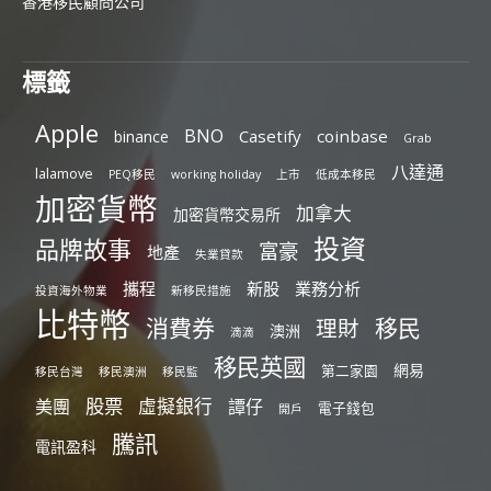
香港移民顧問公司
標籤
Apple
BNO
Casetify
coinbase
binance
Grab
八達通
lalamove
PEQ移民
working holiday
上市
低成本移民
加密貨幣
加拿大
加密貨幣交易所
投資
品牌故事
富豪
地產
失業貸款
攜程
新股
業務分析
投資海外物業
新移民措施
比特幣
消費券
移民
理財
澳洲
滴滴
移民英國
網易
第二家園
移民台灣
移民澳洲
移民監
股票
虛擬銀行
美團
譚仔
電子錢包
開戶
騰訊
電訊盈科