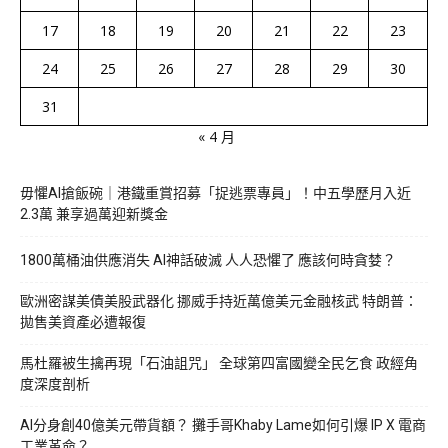
17
18
19
20
21
22
23
24
25
26
27
28
29
30
31
« 4 月
毋懼AI搶飯碗｜港鐵重賞招募「捉逃票專員」！中五學歷月入近
2.3萬 兼享過萬迎新獎金
1800萬桶油供應消失 AI神話破滅 人人恐懼了 應該何時貪婪？
歐洲密謀美債美股武器化 挪威手持近萬億美元金融核武 特朗普：
拋售美資產必遭報復
馬杜羅被生擒再現「石油詛咒」 全球第四富國變全民乞食 政經角
度深度剖析
AI分身創40億美元帶貨額？ 攤手哥Khaby Lame如何引爆 IP X 電商
工業革命？