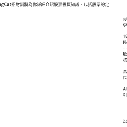
ngCat招財貓將為你詳細介紹股票投資知識，包括股票的定
毋
學
1
時
歐
核
馬
民
A
引
投