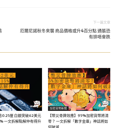
下一篇文章
鴿
厄爾尼諾秋冬來襲 商品價格或升4百分點 通脹恐
有排唔會跌
加密貨幣新聞
0.25厘 白銀突破62美元
【幣災骨牌效應】95%加密貨幣將清
5% 一文拆解點解仲有得升
零？ 一文拆解「數字金庫」神話將如
何破滅