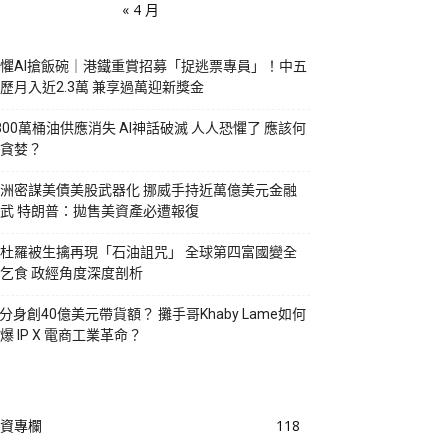
« 4 月
懼AI搶飯碗｜港鐵重賞招募「捉逃票專員」！中五
歷月入近2.3萬 兼享過萬迎新獎金
800萬桶油供應消失 AI神話破滅 人人恐懼了 應該何
貪婪？
洲密謀美債美股武器化 挪威手持近萬億美元金融
武 特朗普：拋售美資產必遭報復
杜羅被生擒再現「石油詛咒」 全球第四富國變全
乞食 政經角度深度剖析
I分身創40億美元帶貨額？ 攤手哥Khaby Lame如何
爆 IP X 電商工業革命？
資專欄
118