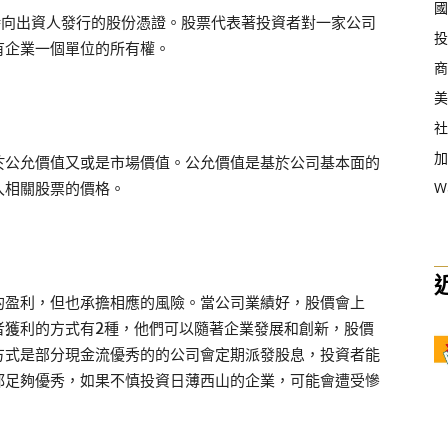
國
本時向出資人發行的股份憑證。股票代表著投資者對一家公司
投
有企業一個單位的所有權。
商
美
社
加
於公允價值又或是市場價值。公允價值是基於公司基本面的
W
入相關股票的價格。
的盈利，但也承擔相應的風險。當公司業績好，股價會上
者獲利的方式有2種，他們可以隨著企業發展和創新，股價
方式是部分現金流優秀的的公司會定期派發股息，投資者能
都足夠優秀，如果不慎投資日薄西山的企業，可能會遭受慘