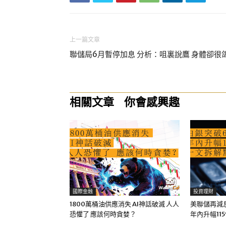
上一篇文章
聯儲局6月暫停加息 分析：咀裏說鷹 身體卻很
相關文章
你會感興趣
國際金融
投資理財
1800萬桶油供應消失 AI神話破滅 人人
美聯儲再減息
恐懼了 應該何時貪婪？
年內升幅11