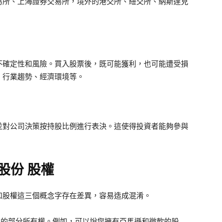
易所、上海證券交易所，境外的港交所、紐交所、納斯達克
不確定性和風險。買入股票後，既可能獲利，也可能遭受損
、行業趨勢、經濟環境等。
並對公司決策按持股比例進行表決。這使得投資者能夠參與
股份 股權
和股權這三個概念字存在差異，容易造成混淆。
公司的部分所有權。例如，可以說您擁有亞馬遜和微軟的股