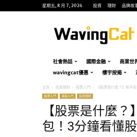
星期五, 8 月 7, 2026
投資
理財
品牌故
WavingCat
招
財
貓
社會熱話
國際金融
商業世
wavingcat優惠
樓宇按揭
主頁
投資理財
股票入門
【股票是什麼？】新手投
股票入門
美股入門
投資理財
【股票是什麼？
包！3分鐘看懂