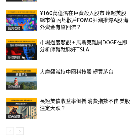
¥160萬億潛在巨資殺入股市 遠超美股
總市值 內地散戶FOMO狂潮推爆A股 海
外資金有望回流？
投資理財
市場過度悲觀 + 馬斯克離開DOGE在即
分析師轉軚睇好TSLA
投資理財
大摩籲減持中國科技股 轉買茅台
投資理財
長短美債收益率倒掛 消費指數不佳 美股
注定大跌？
歐美金融