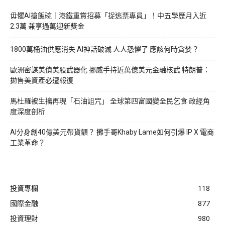
毋懼AI搶飯碗｜港鐵重賞招募「捉逃票專員」！中五學歷月入近
2.3萬 兼享過萬迎新獎金
1800萬桶油供應消失 AI神話破滅 人人恐懼了 應該何時貪婪？
歐洲密謀美債美股武器化 挪威手持近萬億美元金融核武 特朗普：
拋售美資產必遭報復
馬杜羅被生擒再現「石油詛咒」 全球第四富國變全民乞食 政經角
度深度剖析
AI分身創40億美元帶貨額？ 攤手哥Khaby Lame如何引爆 IP X 電商
工業革命？
投資專欄
118
國際金融
877
投資理財
980