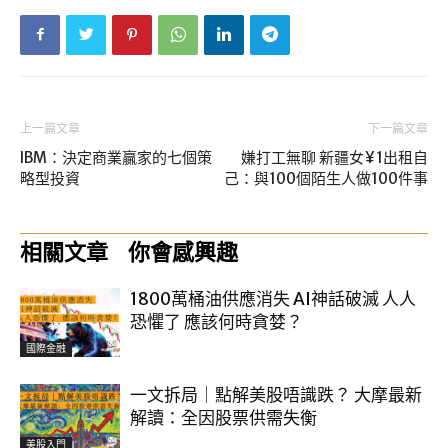
上一篇文章
下一篇文章
IBM：決定商業贏家的七個策
嫌打工無聊 新疆女¥1出租自
略型投資
己：與100個陌生人做100件事
相關文章
你會感興趣
1800萬桶油供應消失 AI神話破滅 人人
恐懼了 應該何時貪婪？
國際金融
一文拆局｜點解美股唔識跌？ 大摩最新
解讀：全因股票供需失衡
美股入門