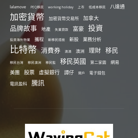
八達通
lalamove
PEQ移民
working holiday
上市
低成本移民
加密貨幣
加拿大
加密貨幣交易所
投資
品牌故事
富豪
地產
失業貸款
攜程
新股
業務分析
投資海外物業
新移民措施
比特幣
消費券
移民
理財
澳洲
滴滴
移民英國
網易
第二家園
移民台灣
移民澳洲
移民監
股票
虛擬銀行
美團
譚仔
電子錢包
開戶
騰訊
電訊盈科