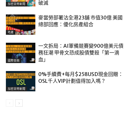
破滅
加密貨幣新聞
麥當勞部署沽全港23舖 市值30億 美國
總部回應：優化房產組合
地產
一文拆局：AI軍備競賽變900億美元債
務狂潮 甲骨文恐成股債雙殺「第一滴
血」
國際金融
0%手續費+每月$258USD現金回贈：
OSL千人VIP計劃值得加入嗎？
加密貨幣新聞