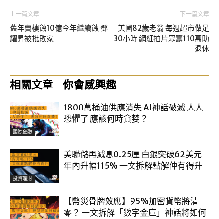
上一篇文章
下一篇文章
舊年賣樓蝕10億今年繼續蝕 鄧
美國82歲老翁 每週超市做足
耀昇被批敗家
30小時 網紅拍片眾籌110萬助
退休
相關文章
你會感興趣
1800萬桶油供應消失 AI神話破滅 人人
恐懼了 應該何時貪婪？
國際金融
美聯儲再減息0.25厘 白銀突破62美元
年內升幅115% 一文拆解點解仲有得升
投資理財
【幣災骨牌效應】95%加密貨幣將清
零？ 一文拆解「數字金庫」神話將如何