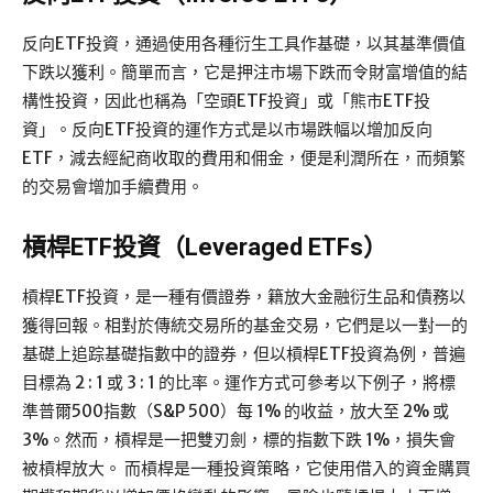
反向ETF投資，通過使用各種衍生工具作基礎，以其基準價值
下跌以獲利。簡單而言，它是押注市場下跌而令財富增值的結
構性投資，因此也稱為「空頭ETF投資」或「熊市ETF投
資」。反向ETF投資的運作方式是以市場跌幅以增加反向
ETF，減去經紀商收取的費用和佣金，便是利潤所在，而頻繁
的交易會增加手續費用。
槓桿ETF投資（Leveraged ETFs）
槓桿ETF投資，是一種有價證券，籍放大金融衍生品和債務以
獲得回報。相對於傳統交易所的基金交易，它們是以一對一的
基礎上追踪基礎指數中的證券，但以槓桿ETF投資為例，普遍
目標為 2 : 1 或 3 : 1 的比率。運作方式可參考以下例子，將標
準普爾500指數（S&P 500）每 1% 的收益，放大至 2% 或
3%。然而，槓桿是一把雙刃劍，標的指數下跌 1%，損失會
被槓桿放大。 而槓桿是一種投資策略，它使用借入的資金購買