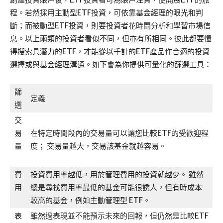
程。若然採用主動型ETF投資，可依靠基金經理的眼光和判
斷；而被動型ETF投資，則要投資者花時間分析和學習市場信
息。以上兩類的投資者看似不同，但亦有所相同。彼此都要懂
得搜索具潛力的ETF，才能從以千計的ETF產品作合適的投資
選擇或與基金經理溝通。如下會為你提供可量化的篩選工具：
篩
定義
選
交
易
在特定時間段內的交易量可以讓您比較ETF的受歡迎程
量
度； 交易量越大，交易該基金就越容易。
費
投資費用率越低，用於管理費用的投資就越少。 雖然
用
總是尋找費用率最低的基金可能很誘人，但有時成本
較高的基金，例如主動管理型 ETF。
表
雖然過表現並不能預示未來的回報，但仍然是比較ETF