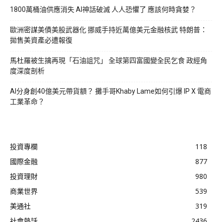
1800萬桶油供應消失 AI神話破滅 人人恐懼了 應該何時貪婪？
歐洲密謀美債美股武器化 挪威手持近萬億美元金融核武 特朗普：
拋售美資產必遭報復
馬杜羅被生擒再現「石油詛咒」 全球第四富國變全民乞食 政經角
度深度剖析
AI分身創40億美元帶貨額？ 攤手哥Khaby Lame如何引爆 IP X 電商
工業革命？
投資專欄
118
國際金融
877
投資理財
980
商業世界
539
美通社
319
社會熱話
2436