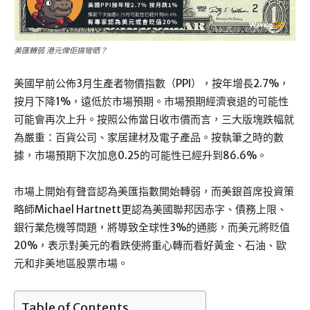
美匯轉弱 港元俾佢搞彎晒？
美國早前公佈3月生產者物價指數（PPI），按年增長2.7%，
按月下降1%，遠低於市場預期。市場預期經濟衰退的可能性
可能會再次上升。按照公佈當日收市價而言，三大版塊跌幅就
為嚴重：百貨公司、家居建材及電子產品。按執筆之時的數
據，市場預期下次加息0.25的可能性已經升到86.6%。
市場上開始有聲音認為美匯指數開始轉弱，而美銀首席投資策
略師Michael Hartnett更認為美國聯邦因赤字、債務上限、
銀行業危機等問題，將導致全球性3%的通膨，而美元將貶值
20%，表示對美元的看跌使將重心轉而看好黃金、石油、歐
元和非美地區股票市場。
Table of Contents