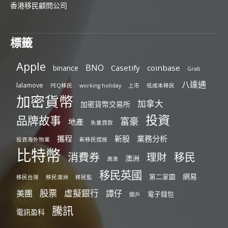
香港移民顧問公司
標籤
Apple
BNO
Casetify
coinbase
binance
Grab
八達通
lalamove
PEQ移民
working holiday
上市
低成本移民
加密貨幣
加拿大
加密貨幣交易所
投資
品牌故事
富豪
地產
失業貸款
攜程
新股
業務分析
投資海外物業
新移民措施
比特幣
消費券
移民
理財
澳洲
滴滴
移民英國
網易
第二家園
移民台灣
移民澳洲
移民監
股票
虛擬銀行
美團
譚仔
電子錢包
開戶
騰訊
電訊盈科