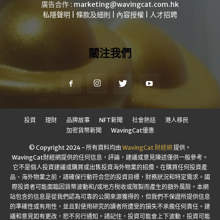
廣告合作 :
marketing@wavingcat.com.hk
私隱聲明
|
條款及細則
|
內容授權
|
人才招聘
關注我們
投資
理財
品牌故事
NFT新聞
社會熱話
港人移民
加密貨幣新聞
WavingCat優惠
© Copyright 2024 - 所有資料均由
WavingCat 財經網
提供。
WavingCat財經網提供的任何信息，評論，建議或意見陳述僅供一般參考。
它不是個人投資建議或購買或出售投資海外物業的招攬。在購買任何投資產
品、海外物業之前，請確保行動符合您的投資目標，財務狀況和特定需求。國
際投資者可能面臨因貨幣波動和/或地方稅收或限製而產生的額外風險。本網
站包含的信息是從我們認為可靠的公開來源獲得的，但我們不保證所提供信息
的準確性或有用性，並且對使用研究的讀者所遭受的損失不承擔任何責任。建
議和意見如有更改，恕不另行通知。請記住，投資可能會上下波動，投資可能