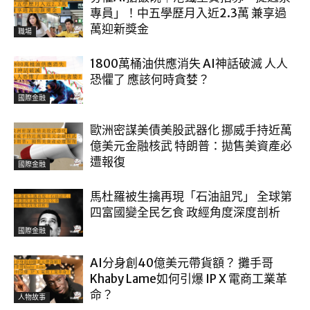
專員」！中五學歷月入近2.3萬 兼享過
萬迎新獎金
職場
1800萬桶油供應消失 AI神話破滅 人人
恐懼了 應該何時貪婪？
國際金融
歐洲密謀美債美股武器化 挪威手持近萬
億美元金融核武 特朗普：拋售美資產必
遭報復
國際金融
馬杜羅被生擒再現「石油詛咒」 全球第
四富國變全民乞食 政經角度深度剖析
國際金融
AI分身創40億美元帶貨額？ 攤手哥
Khaby Lame如何引爆 IP X 電商工業革
命？
人物故事