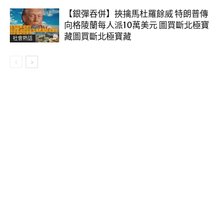
【銀彈吞併】挾擒馬杜羅餘威 特朗普傳
向格陵蘭每人派10萬美元 圖買斷北極寶
藏圖買斷北極寶藏
社會熱話