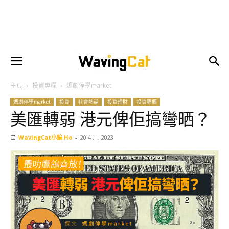
主頁
投資專欄
媽劇停學market
媽劇停學market
投資
社會熱話
投資理財
投資專欄
美匯轉弱 港元俾佢搞彎晒？
由
WavingCat小編 Ho
-
20 4 月, 2023