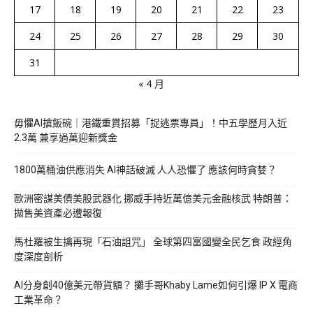
17
18
19
20
21
22
23
24
25
26
27
28
29
30
31
« 4 月
毋懼AI搶飯碗｜港鐵重賞招募「捉逃票專員」！中五學歷月入近
2.3萬 兼享過萬迎新獎金
1800萬桶油供應消失 AI神話破滅 人人恐懼了 應該何時貪婪？
歐洲密謀美債美股武器化 挪威手持近萬億美元金融核武 特朗普：
拋售美資產必遭報復
馬杜羅被生擒再現「石油詛咒」 全球第四富國變全民乞食 政經角
度深度剖析
AI分身創40億美元帶貨額？ 攤手哥Khaby Lame如何引爆 IP X 電商
工業革命？