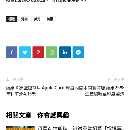
按自己的能力及認知，而作出投資決定。）
標籤
港元
美元
美匯
上一篇文章
下一篇文章
蘋果 X 高盛搶存戶 Apple Card
印度兩開兩間實體店 蘋果25%
年利率達4.15%
生產線轉至印度製造
相關文章
你會感興趣
毋懼AI搶飯碗｜港鐵重賞招募「捉逃票