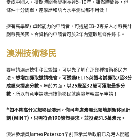
當成中國人，排期時間會變相長達5-10年。雖然時間長，但
條件十分簡單，連學歷和語言水平測試都不用做！
擁有高學歷/ 卓越能力的申請者，可透過EB-2專業人才移民計
劃移民美國。合資格的申請者可於2年內獲取無條件綠卡。
澳洲技術移民
要申請澳洲技術移民簽證，可以先了解有那幾種技術移民方
法。
想
增加獲取邀請機會
，可透過IELTS英語考試獲取7至8分
成績來提高分數
。年齡方面，
以25歲至32歲可獲取最多分
數
，所以有意申請澳洲技術移民就應趁年輕盡早申請！
*如不夠高分又想移民澳洲，你可考慮澳洲北領地創新移民計
劃 (MINT)，只需符合190簽證要求，並投資51.5萬澳元。
澳洲參議員James Paterson早前表示當地政府已為港人開通