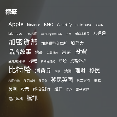
標籤
Apple
BNO
Casetify
coinbase
binance
Grab
八達通
lalamove
PEQ移民
working holiday
上市
低成本移民
加密貨幣
加拿大
加密貨幣交易所
投資
品牌故事
富豪
地產
失業貸款
攜程
新股
業務分析
投資海外物業
新移民措施
比特幣
消費券
移民
理財
澳洲
滴滴
移民英國
網易
第二家園
移民台灣
移民澳洲
移民監
股票
虛擬銀行
美團
譚仔
電子錢包
開戶
騰訊
電訊盈科