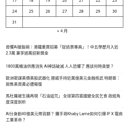
17
18
19
20
21
22
23
24
25
26
27
28
29
30
31
« 4 月
毋懼AI搶飯碗｜港鐵重賞招募「捉逃票專員」！中五學歷月入近
2.3萬 兼享過萬迎新獎金
1800萬桶油供應消失 AI神話破滅 人人恐懼了 應該何時貪婪？
歐洲密謀美債美股武器化 挪威手持近萬億美元金融核武 特朗普：
拋售美資產必遭報復
馬杜羅被生擒再現「石油詛咒」 全球第四富國變全民乞食 政經角
度深度剖析
AI分身創40億美元帶貨額？ 攤手哥Khaby Lame如何引爆 IP X 電商
工業革命？