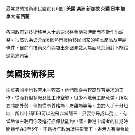
最常見的技術移民國家有6個 :
美國
澳洲
新加坡
英國
日本
加
拿大
新西蘭
各國政府對技術移民人士的要求將會隨著時間而不斷作出調
整，很高興為您介紹6個熱門技術移民國家的移民產品及申請
條件，自問有技術又有興趣出外國見識大場面嘅您絕對不能錯
過這篇內容！
美國
技術移民
由於美國平均教育水平較高，他們都從事較高教育要求的工
作，從而有很多厭惡性工作空缺，很少本地勞工願意做，所以
要聘請外勞，例如從事養豬場、屠雞場等等。由於人手十分短
缺，所以申請EB3可以說是非常簡單，只要你是成年勞工，有
當地僱主聘用你及進行擔保就能夠申請。香港申請者的排期時
間通常在3至5年，不過近年政治環境影響下，香港人有機會被