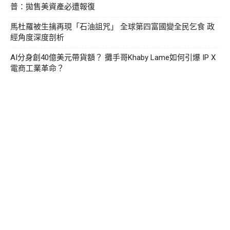
普：拋售美資產必遭報復
馬杜羅被生擒再現「石油詛咒」 全球第四富國變全民乞食 政
經角度深度剖析
AI分身創40億美元帶貨額？ 攤手哥Khaby Lame如何引爆 IP X
電商工業革命？