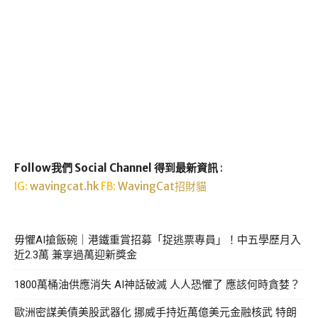
Follow我們 Social Channel 得到最新資訊
:
IG:
wavingcat.hk
FB:
WavingCat招財貓
毋懼AI搶飯碗｜港鐵重賞招募「捉逃票專員」！中五學歷月入
近2.3萬 兼享過萬迎新獎金
1800萬桶油供應消失 AI神話破滅 人人恐懼了 應該何時貪婪？
歐洲密謀美債美股武器化 挪威手持近萬億美元金融核武 特朗