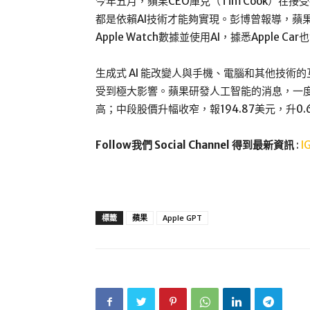
今年五月，蘋果CEO庫克（Tim Cook）在
都是依賴AI技術才能夠實現。彭博曾報導，蘋果
Apple Watch數據並使用AI，據悉Apple C
生成式 AI 能改變人與手機、電腦和其他技術
受到極大影響。蘋果研發人工智能的消息，一度刺
高；中段股價升幅收窄，報194.87美元，升0.6
Follow我們 Social Channel 得到最新資訊
:
I
標籤
蘋果
Apple GPT