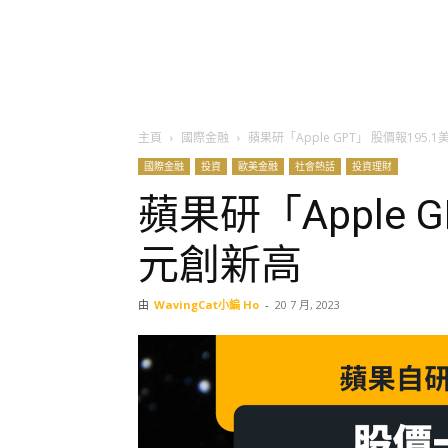
主頁
國際金融
蘋果研「Apple GPT」 股價報195.
國際金融
投資
歐美金融
社會熱話
投資理財
蘋果研「Apple G
元創新高
由
WavingCat小編 Ho
-
20 7 月, 2023