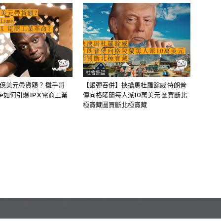
社會熱話
0億美元帶貨額？ 攤手哥
【銀彈吞併】挾擒馬杜羅餘威 特朗普
me如何引爆 IP X 電商工業
傳向格陵蘭每人派10萬美元 圖買斷北
極寶藏圖買斷北極寶藏