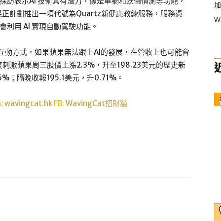
接受採訪表示AI 技術具有潛力，像是車禍和跌倒偵測等功能，
加
正計劃推出一項代號為Quartz新健康教練服務，服務憑
W
ar也會利用 AI 實現自動駕駛功能。
的互動方式，如果蘋果無法跟上AI的發展，在營收上也可能會
激蘋果周三股價上漲2.3%，升至198.23美元的歷史新
%；隔晚收報195.1美元，升0.71%。
G:
wavingcat.hk
FB:
WavingCat招財貓