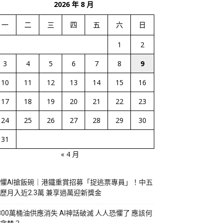
2026 年 8 月
一
二
三
四
五
六
日
1
2
3
4
5
6
7
8
9
10
11
12
13
14
15
16
17
18
19
20
21
22
23
24
25
26
27
28
29
30
31
« 4 月
懼AI搶飯碗｜港鐵重賞招募「捉逃票專員」！中五
歷月入近2.3萬 兼享過萬迎新獎金
800萬桶油供應消失 AI神話破滅 人人恐懼了 應該何