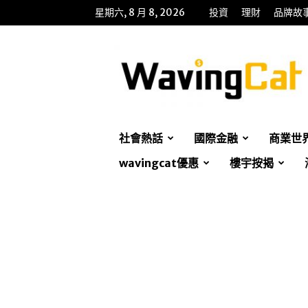
星期六, 8 月 8, 2026
投資
理財
品牌故
WavingCat
招
財
貓
社會熱話
國際金融
商業世
wavingcat優惠
樓宇按揭