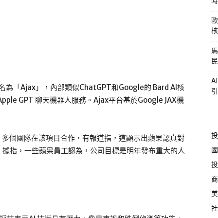
時
歐
核
馬
民
A
jax」，內部類似ChatGPT和Google的 Bard AI核
引
e GPT 聊天機器人服務。Ajax平台基於Google JAX機
投
，多個團隊在該項目合作，有報道指，這顯示出蘋果認真對
國
。據指，一些蘋果員工認為，公司目標是明年發布重大的人
投
商
美
社