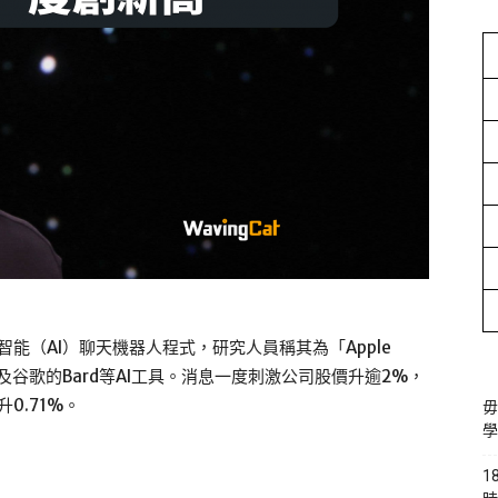
智能（AI）聊天機器人程式，研究人員稱其為「Apple
GPT及谷歌的Bard等AI工具。消息一度刺激公司股價升逾2%，
0.71%。
毋
學
1