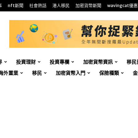
事
nft新聞
社會熱話
港人移民
加密貨幣新聞
wavingcat優惠
界
投資理財
投資專欄
加密貨幣資訊
移民
海外置業
移民
加密貨幣入門
保險種類
金