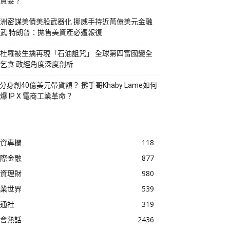
貪婪？
洲密謀美債美股武器化 挪威手持近萬億美元金融
武 特朗普：拋售美資產必遭報復
杜羅被生擒再現「石油詛咒」 全球第四富國變全
乞食 政經角度深度剖析
I分身創40億美元帶貨額？ 攤手哥Khaby Lame如何
爆 IP X 電商工業革命？
資專欄
118
際金融
877
資理財
980
業世界
539
通社
319
會熱話
2436