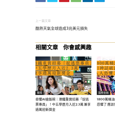
上一篇文章
酷熱天氣全球造成3兆美元損失
相關文章
你會感興趣
職場
國際金融
毋懼AI搶飯碗｜港鐵重賞招募「捉逃
1800萬桶
票專員」！中五學歷月入近2.3萬 兼享
恐懼了 應
過萬迎新獎金