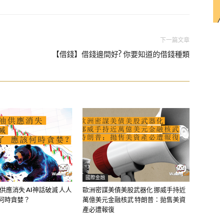
下一篇文章
【借錢】借錢邊間好? 你要知道的借錢種類
國際金融
油供應消失 AI神話破滅 人人
歐洲密謀美債美股武器化 挪威手持近
該何時貪婪？
萬億美元金融核武 特朗普：拋售美資
產必遭報復