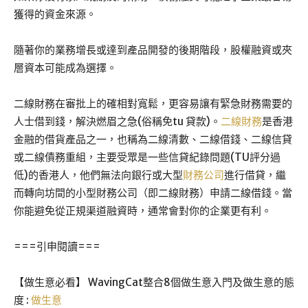
獲得的資金來源。
隨著你的業務增長或達到產品開發的後期階段，股權融資或夾
層資本可能成為選擇。
二線財務在審批上的確相對寬鬆，更容易讓有緊急財務需要的
人士借到錢，解決燃眉之急(俗稱免tu 貸款)。
二線財務
是香港
金融的借貨產品之一，也稱為二線清數、二線借錢、二線信貸
或二線債務重組，主要受眾是一些信貸紀錄問題(TU評分過
低)的香港人，他們無法向銀行或大型
財務公司
進行借貸，繼
而轉向坊間的小型財務公司（即二線財務）申請二線借錢。當
你能避免從正規渠道融資時，通常會對你的企業更有利。
===引申閱讀===
【做生意必看】 WavingCat整合8個做生意入門及做生意的態
度 :
做生意