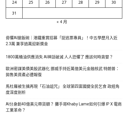
24
25
26
27
28
29
30
31
« 4 月
毋懼AI搶飯碗｜港鐵重賞招募「捉逃票專員」！中五學歷月入近
2.3萬 兼享過萬迎新獎金
1800萬桶油供應消失 AI神話破滅 人人恐懼了 應該何時貪婪？
歐洲密謀美債美股武器化 挪威手持近萬億美元金融核武 特朗普：
拋售美資產必遭報復
馬杜羅被生擒再現「石油詛咒」 全球第四富國變全民乞食 政經角
度深度剖析
AI分身創40億美元帶貨額？ 攤手哥Khaby Lame如何引爆 IP X 電商
工業革命？