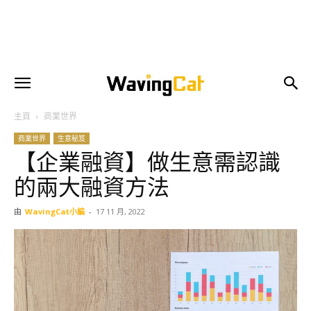
主頁
商業世界
商業世界
生意秘笈
【企業融資】做生意需認識
的兩大融資方法
由
WavingCat小編
-
17 11 月, 2022