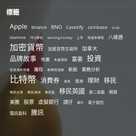
標籤
Apple
BNO
Casetify
coinbase
binance
Grab
八達通
lalamove
PEQ移民
working holiday
上市
低成本移民
加密貨幣
加拿大
加密貨幣交易所
投資
品牌故事
富豪
地產
失業貸款
攜程
新股
業務分析
投資海外物業
新移民措施
比特幣
消費券
移民
理財
澳洲
滴滴
移民英國
網易
第二家園
移民台灣
移民澳洲
移民監
股票
虛擬銀行
美團
譚仔
電子錢包
開戶
騰訊
電訊盈科