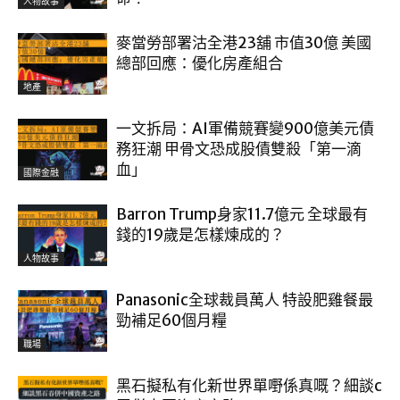
人物故事
麥當勞部署沽全港23舖 市值30億 美國
總部回應：優化房產組合
地產
一文拆局：AI軍備競賽變900億美元債
務狂潮 甲骨文恐成股債雙殺「第一滴
血」
國際金融
Barron Trump身家11.7億元 全球最有
錢的19歲是怎樣煉成的？
人物故事
Panasonic全球裁員萬人 特設肥雞餐最
勁補足60個月糧
職場
黑石擬私有化新世界單嘢係真嘅？細談c