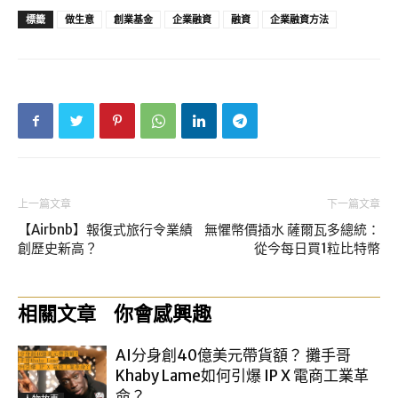
標籤
做生意
創業基金
企業融資
融資
企業融資方法
上一篇文章
下一篇文章
【Airbnb】報復式旅行令業績
無懼幣價插水 薩爾瓦多總統：
創歷史新高？
從今每日買1粒比特幣
相關文章
你會感興趣
AI分身創40億美元帶貨額？ 攤手哥
Khaby Lame如何引爆 IP X 電商工業革
命？