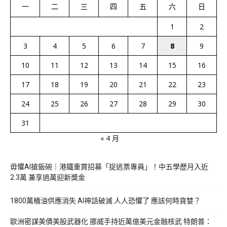
一
二
三
四
五
六
日
1
2
3
4
5
6
7
8
9
10
11
12
13
14
15
16
17
18
19
20
21
22
23
24
25
26
27
28
29
30
31
« 4 月
毋懼AI搶飯碗｜港鐵重賞招募「捉逃票專員」！中五學歷月入近
2.3萬 兼享過萬迎新獎金
1800萬桶油供應消失 AI神話破滅 人人恐懼了 應該何時貪婪？
歐洲密謀美債美股武器化 挪威手持近萬億美元金融核武 特朗普：