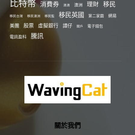
比特幣
消費券
移民
理財
澳洲
滴滴
移民英國
網易
第二家園
移民台灣
移民澳洲
移民監
股票
虛擬銀行
美團
譚仔
電子錢包
開戶
騰訊
電訊盈科
關於我們