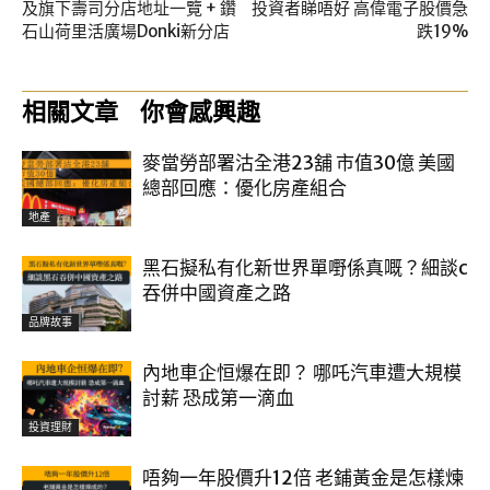
及旗下壽司分店地址一覽 + 鑽
投資者睇唔好 高偉電子股價急
石山荷里活廣場Donki新分店
跌19%
相關文章
你會感興趣
麥當勞部署沽全港23舖 市值30億 美國
總部回應：優化房產組合
地產
黑石擬私有化新世界單嘢係真嘅？細談c
吞併中國資產之路
品牌故事
內地車企恒爆在即？ 哪吒汽車遭大規模
討薪 恐成第一滴血
投資理財
唔夠一年股價升12倍 老鋪黃金是怎樣煉