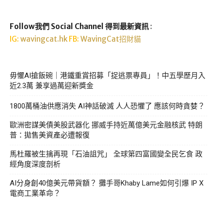
Follow我們 Social Channel 得到最新資訊
:
IG:
wavingcat.hk
FB:
WavingCat招財貓
毋懼AI搶飯碗｜港鐵重賞招募「捉逃票專員」！中五學歷月入
近2.3萬 兼享過萬迎新獎金
1800萬桶油供應消失 AI神話破滅 人人恐懼了 應該何時貪婪？
歐洲密謀美債美股武器化 挪威手持近萬億美元金融核武 特朗
普：拋售美資產必遭報復
馬杜羅被生擒再現「石油詛咒」 全球第四富國變全民乞食 政
經角度深度剖析
AI分身創40億美元帶貨額？ 攤手哥Khaby Lame如何引爆 IP X
電商工業革命？