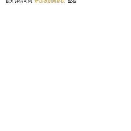
欲知詳情可到“
新加坡創業移民
“查看