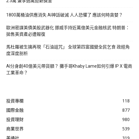
2.3萬 兼享過萬迎新獎金
1800萬桶油供應消失 AI神話破滅 人人恐懼了 應該何時貪婪？
歐洲密謀美債美股武器化 挪威手持近萬億美元金融核武 特朗普：
拋售美資產必遭報復
馬杜羅被生擒再現「石油詛咒」 全球第四富國變全民乞食 政經角
度深度剖析
AI分身創40億美元帶貨額？ 攤手哥Khaby Lame如何引爆 IP X 電商
工業革命？
投資專欄
118
國際金融
877
投資理財
980
商業世界
539
美通社
319