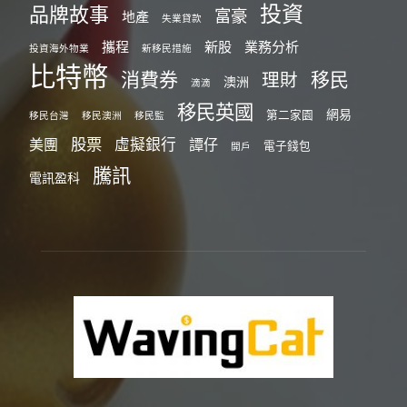
投資
品牌故事
富豪
地產
失業貸款
攜程
新股
業務分析
投資海外物業
新移民措施
比特幣
消費券
移民
理財
澳洲
滴滴
移民英國
網易
第二家園
移民台灣
移民澳洲
移民監
股票
虛擬銀行
美團
譚仔
電子錢包
開戶
騰訊
電訊盈科