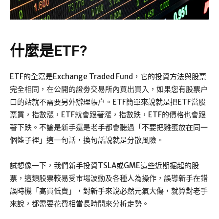
什麼是ETF?
ETF的全寫是Exchange Traded Fund，它的投資方法與股票
完全相同，在公開的證劵交易所內買出買入，如果您有股票户
口的站就不需要另外辦理帳户。ETF簡單來說就是把ETF當股
票買，指數漲，ETF就會跟著漲，指數跌，ETF的價格也會跟
著下跌。不論是新手還是老手都會聽過「不要把雞蛋放在同一
個籃子裡」這一句話，換句話說就是分散風險。
試想像一下，我們新手投資TSLA或GME這些近期掘起的股
票，這類股票較易受市場波動及各種人為操作，誤導新手在錯
誤時機「高買低賣」，對新手來說必然元氣大傷，就算對老手
來說，都需要花費相當長時間來分析走勢。