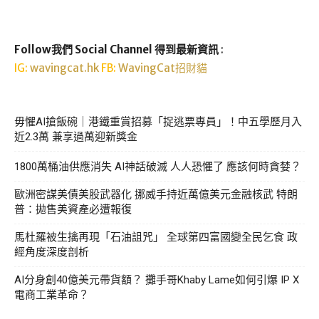
Follow我們 Social Channel 得到最新資訊
:
IG:
wavingcat.hk
FB:
WavingCat招財貓
毋懼AI搶飯碗｜港鐵重賞招募「捉逃票專員」！中五學歷月入
近2.3萬 兼享過萬迎新獎金
1800萬桶油供應消失 AI神話破滅 人人恐懼了 應該何時貪婪？
歐洲密謀美債美股武器化 挪威手持近萬億美元金融核武 特朗
普：拋售美資產必遭報復
馬杜羅被生擒再現「石油詛咒」 全球第四富國變全民乞食 政
經角度深度剖析
AI分身創40億美元帶貨額？ 攤手哥Khaby Lame如何引爆 IP X
電商工業革命？