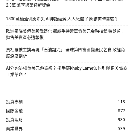
2.3萬 兼享過萬迎新獎金
1800萬桶油供應消失 AI神話破滅 人人恐懼了 應該何時貪婪？
歐洲密謀美債美股武器化 挪威手持近萬億美元金融核武 特朗普：
拋售美資產必遭報復
馬杜羅被生擒再現「石油詛咒」 全球第四富國變全民乞食 政經角
度深度剖析
AI分身創40億美元帶貨額？ 攤手哥Khaby Lame如何引爆 IP X 電商
工業革命？
投資專欄
118
國際金融
877
投資理財
980
商業世界
539