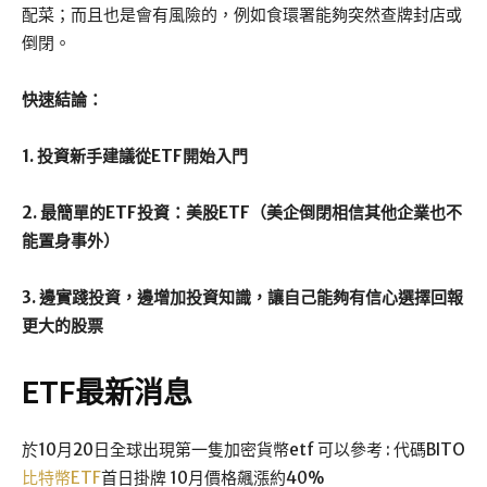
配菜；而且也是會有風險的，例如食環署能夠突然查牌封店或
倒閉。
快速結論：
1.
投資新手建議從ETF開始入門
2.
最簡單的ETF投資：
美股
ETF
（美企倒閉相信其他企業也不
能置身事外）
3. 邊實踐投資，邊增加投資知識，讓自己能夠有信心選擇回報
更大的股票
ETF最新消息
於10月20日全球出現第一隻加密貨幣etf 可以參考 : 代碼BITO
比特幣ETF
首日掛牌 10月價格飆漲約40%