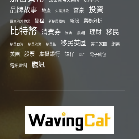
投資
品牌故事
富豪
地產
失業貸款
攜程
新股
業務分析
投資海外物業
新移民措施
比特幣
消費券
移民
理財
澳洲
滴滴
移民英國
網易
第二家園
移民台灣
移民澳洲
移民監
股票
虛擬銀行
美團
譚仔
電子錢包
開戶
騰訊
電訊盈科