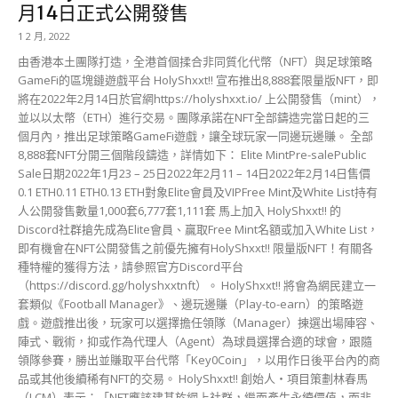
月14日正式公開發售
1 2 月, 2022
由香港本土團隊打造，全港首個揉合非同質化代幣（NFT）與足球策略
GameFi的區塊鏈遊戲平台 HolyShxxt!! 宣布推出8,888套限量版NFT，即
將在2022年2月14日於官網https://holyshxxt.io/ 上公開發售（mint），
並以以太幣（ETH）進行交易。團隊承諾在NFT全部鑄造完當日起的三
個月內，推出足球策略GameFi遊戲，讓全球玩家一同邊玩邊賺。 全部
8,888套NFT分開三個階段鑄造，詳情如下： Elite MintPre-salePublic
Sale日期2022年1月23 – 25日2022年2月11 – 14日2022年2月14日售價
0.1 ETH0.11 ETH0.13 ETH對象Elite會員及VIPFree Mint及White List持有
人公開發售數量1,000套6,777套1,111套 馬上加入 HolyShxxt!! 的
Discord社群搶先成為Elite會員、贏取Free Mint名額或加入White List，
即有機會在NFT公開發售之前優先擁有HolyShxxt!! 限量版NFT！有關各
種特權的獲得方法，請參照官方Discord平台
（https://discord.gg/holyshxxtnft）。 HolyShxxt!! 將會為網民建立一
套類似《Football Manager》、邊玩邊賺（Play-to-earn）的策略遊
戲。遊戲推出後，玩家可以選擇擔任領隊（Manager）揀選出場陣容、
陣式、戰術，抑或作為代理人（Agent）為球員選擇合適的球會，跟隨
領隊參賽，勝出並賺取平台代幣「Key0Coin」，以用作日後平台內的商
品或其他後續稀有NFT的交易。 HolyShxxt!! 創始人・項目策劃林春馬
（LCM）表示：「NFT應該建基於網上社群，繼而產生永續價值，而非