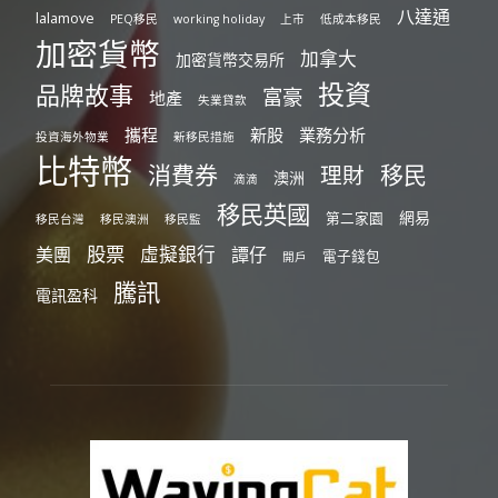
八達通
lalamove
PEQ移民
working holiday
上市
低成本移民
加密貨幣
加拿大
加密貨幣交易所
投資
品牌故事
富豪
地產
失業貸款
攜程
新股
業務分析
投資海外物業
新移民措施
比特幣
消費券
移民
理財
澳洲
滴滴
移民英國
網易
第二家園
移民台灣
移民澳洲
移民監
股票
虛擬銀行
美團
譚仔
電子錢包
開戶
騰訊
電訊盈科