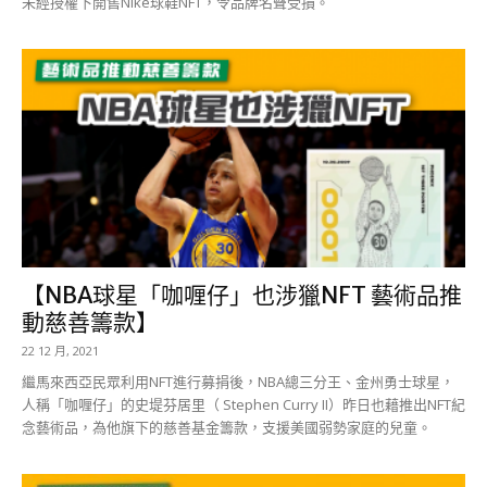
未經授權下開售Nike球鞋NFT，令品牌名聲受損。
【NBA球星「咖喱仔」也涉獵NFT 藝術品推
動慈善籌款】
22 12 月, 2021
繼馬來西亞民眾利用NFT進行募捐後，NBA總三分王、金州勇士球星，
人稱「咖喱仔」的史堤芬居里（ Stephen Curry II）昨日也藉推出NFT紀
念藝術品，為他旗下的慈善基金籌款，支援美國弱勢家庭的兒童。