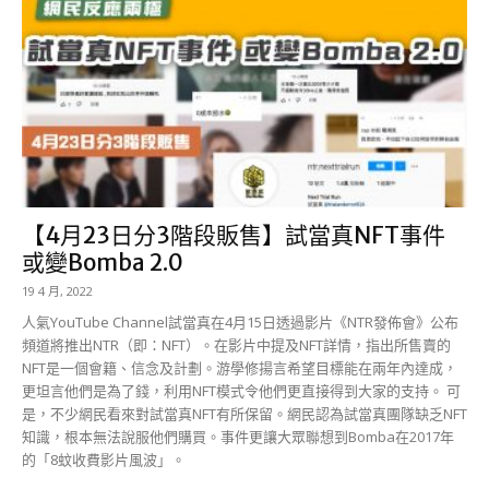
【4月23日分3階段販售】試當真NFT事件
或變Bomba 2.0
19 4 月, 2022
人氣YouTube Channel試當真在4月15日透過影片《NTR發佈會》公布
頻道將推出NTR（即：NFT）。在影片中提及NFT詳情，指出所售賣的
NFT是一個會籍、信念及計劃。游學修揚言希望目標能在兩年內達成，
更坦言他們是為了錢，利用NFT模式令他們更直接得到大家的支持。 可
是，不少網民看來對試當真NFT有所保留。網民認為試當真團隊缺乏NFT
知識，根本無法說服他們購買。事件更讓大眾聯想到Bomba在2017年
的「8蚊收費影片風波」。