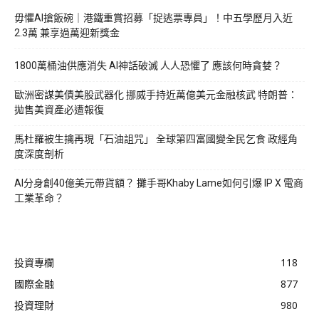
毋懼AI搶飯碗｜港鐵重賞招募「捉逃票專員」！中五學歷月入近
2.3萬 兼享過萬迎新獎金
1800萬桶油供應消失 AI神話破滅 人人恐懼了 應該何時貪婪？
歐洲密謀美債美股武器化 挪威手持近萬億美元金融核武 特朗普：
拋售美資產必遭報復
馬杜羅被生擒再現「石油詛咒」 全球第四富國變全民乞食 政經角
度深度剖析
AI分身創40億美元帶貨額？ 攤手哥Khaby Lame如何引爆 IP X 電商
工業革命？
投資專欄
118
國際金融
877
投資理財
980