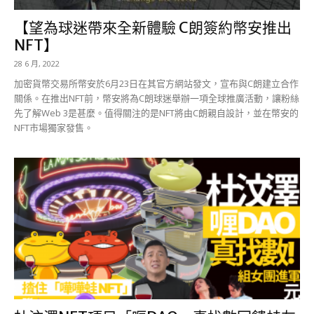
【望為球迷帶來全新體驗 C朗簽約幣安推出
NFT】
28 6 月, 2022
加密貨幣交易所幣安於6月23日在其官方網站發文，宣布與C朗建立合作
關係。在推出NFT前，幣安將為C朗球迷舉辦一項全球推廣活動，讓粉絲
先了解Web 3是甚麼。值得關注的是NFT將由C朗親自設計，並在幣安的
NFT市場獨家發售。