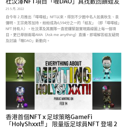
杜汶澤NFT項目「喱DAO」真找數回饋蛙友
25 5 月, 2022
自今年 2 月推出「嘩嘩蛙」NFT以來，得到不少圈中名人如黃秋生、袁
彌明、王宗堯等加持，紛紛成為6,594分之一的「蛙友」（即「嘩嘩蛙」
NFT 持有人）。杜汶澤及其團隊一直密鑼緊鼓實現路線圖上每一個項
目，更已舉辦兩場AMA（Ask me anything）直播，即場解答蛙友疑問
及討論「喱DAO」新動向。
香港首個NFT x 足球策略GameFi
「HolyShxxt!! 」 限量版足球員NFT 登場 2