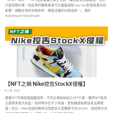
只是短期炒賣。因此我們團隊希望可以盡量減低Gas Fee對買家產生的
影響，獎勵在項目早期參與，積極活躍的社群成員。」 關於
HolyShxxt!! HolyShxxt!!...
【NFT之禍 Nike控告StockX侵權】
8 2 月, 2022
隨著NFT市場發展越趨成熟，不同企業紛紛加入NFT行業。雖然NFT能為
企業帶來更大收益，但同時存在不少爭議，更有機會破壞自身品牌價
值。近日，Nike在紐約聯邦法院起訴大型轉售平台StockX，指控對方在