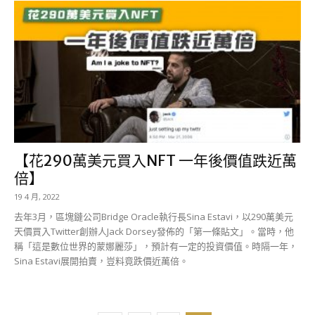
【花290萬美元買入NFT 一年後價值跌近萬
倍】
19 4 月, 2022
去年3月，區塊鏈公司Bridge Oracle執行長Sina Estavi，以290萬美元
天價買入Twitter創辦人Jack Dorsey發佈的「第一條貼文」。當時，他
稱「這是數位世界的蒙娜麗莎」，預計有一定的投資價值。時隔一年，
Sina Estavi展開拍賣，豈料竟跌價近萬倍。